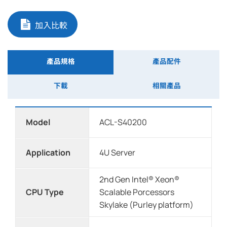
加入比較
產品規格
產品配件
下載
相關產品
Model
ACL-S40200
Application
4U Server
2nd Gen Intel® Xeon®
CPU Type
Scalable Porcessors
Skylake (Purley platform)