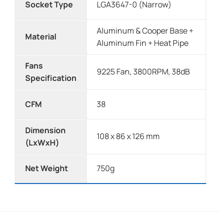
Socket Type
LGA3647-0 (Narrow)
Aluminum & Cooper Base +
Material
Aluminum Fin + Heat Pipe
Fans
9225 Fan, 3800RPM, 38dB
Specification
CFM
38
Dimension
108 x 86 x 126 mm
(LxWxH)
Net Weight
750g