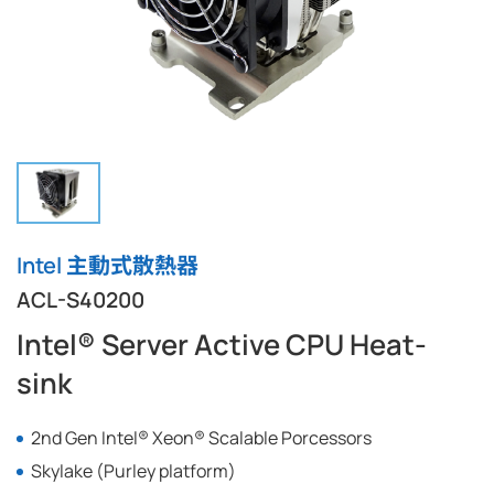
Intel 主動式散熱器
ACL-S40200
Intel® Server Active CPU Heat-
sink
2nd Gen Intel® Xeon® Scalable Porcessors
Skylake (Purley platform)