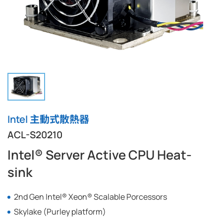
Intel 主動式散熱器
ACL-S20210
Intel® Server Active CPU Heat-
sink
2nd Gen Intel® Xeon® Scalable Porcessors
Skylake (Purley platform)