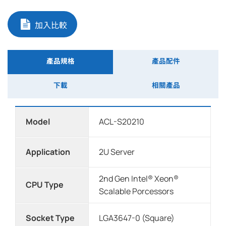
加入比較
產品規格
產品配件
下載
相關產品
Model
ACL-S20210
Application
2U Server
2nd Gen Intel® Xeon®
CPU Type
Scalable Porcessors
Socket Type
LGA3647-0 (Square)