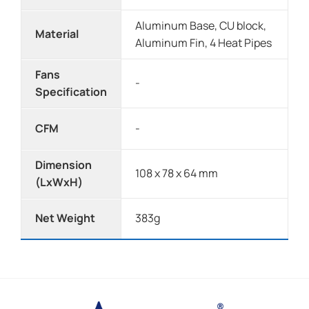
Aluminum Base, CU block,
Material
Aluminum Fin, 4 Heat Pipes
Fans
-
Specification
CFM
-
Dimension
108 x 78 x 64 mm
(LxWxH)
Net Weight
383g