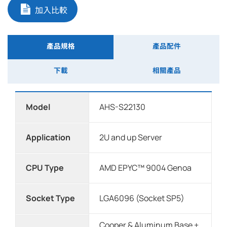
加入比較
產品規格
產品配件
下載
相關產品
Model
AHS-S22130
Application
2U and up Server
CPU Type
AMD EPYC™ 9004 Genoa
Socket Type
LGA6096 (Socket SP5)
Cooper & Aluminum Base +