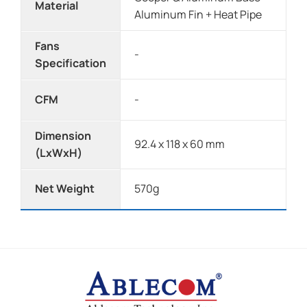
Material
Aluminum Fin + Heat Pipe
Fans
-
Specification
CFM
-
Dimension
92.4 x 118 x 60 mm
(LxWxH)
Net Weight
570g