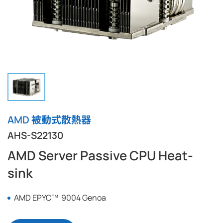
AMD 被動式散熱器
AHS-S22130
AMD Server Passive CPU Heat-
sink
AMD EPYC™
9004 Genoa