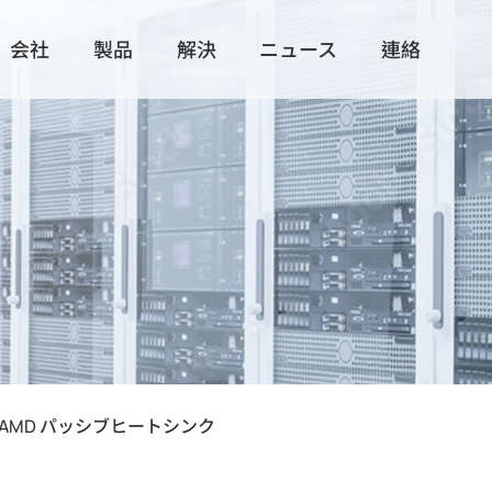
会社
製品
解決
ニュース
連絡
ース
技術製造
すべての製品
すべての解決
展示活動
世界的な分
サーマルソリューション
IoT/ Edge Computing
製品付属品
Data Cent
Intel アクティブヒートシンク
Slide Rail
ーション
Intel パッシブヒートシンク
HDD/ Storag
AMD アクティブヒートシンク
AMD パッシブヒートシンク
AMD パッシブヒートシンク