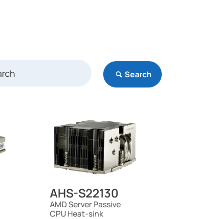
Search
AHS-S22130
AMD Server Passive
CPU Heat-sink