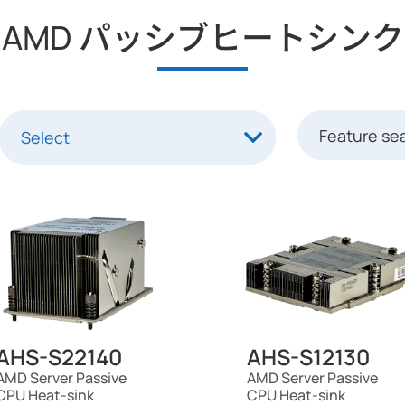
AMD パッシブヒートシンク
AHS-S22140
AHS-S12130
AMD Server Passive
AMD Server Passive
CPU Heat-sink
CPU Heat-sink