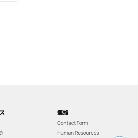
ス
連絡
Contact Form
動
Human Resources