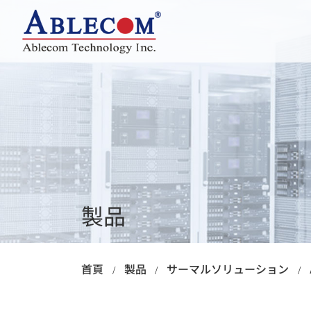
会社概要
革新的な研究開発
ュ
サーバーシャーシ
AI/ GPU/ HPC
ラックマウント
タワー / ワークステ
エンベデッド
製品
ファンレス
首頁
製品
サーマルソリューション