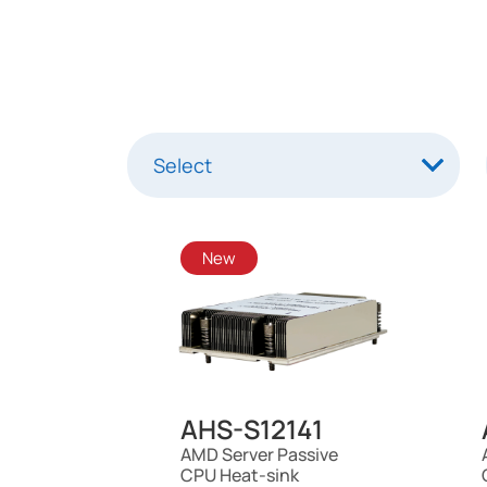
New
AHS-S12141
AMD Server Passive
CPU Heat-sink