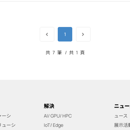
1
共
7
筆
/
共
1
頁
解決
ニュー
ャーシ
AI/ GPU/ HPC
ュース
リューシ
IoT/ Edge
展示活