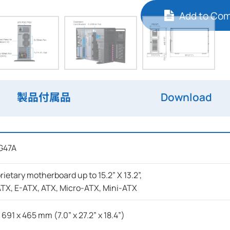
Add to Co
製品付属品
Download
G47A
rietary motherboard up to 15.2” X 13.2”,
TX, E-ATX, ATX, Micro-ATX, Mini-ATX
x 691 x 465 mm (7.0” x 27.2” x 18.4”)