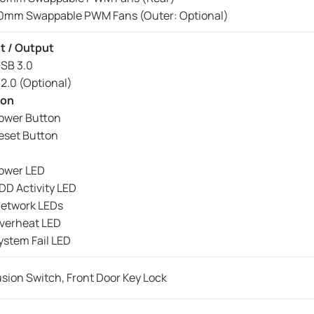
80mm Swappable PWM Fans (Outer: Optional)
t / Output
USB 3.0
2.0 (Optional)
ton
Power Button
Reset Button
Power LED
HDD Activity LED
Network LEDs
Overheat LED
System Fail LED
usion Switch, Front Door Key Lock