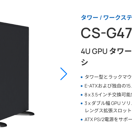
タワー / ワークス
CS-G4
4U GPU タ
シ
タワー型とラックマウ
E-ATXおよび独自の15
8 x 3.5インチ交換可能
3 x ダブル幅 GPU 
レングス拡張スロット
ATX PS/2電源をサポ