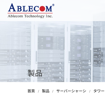
会社概要
革新的な研究開発
ュ
サーバーシャーシ
AI/ GPU/ HPC
ラックマウント
タワー / ワークステ
エンベデッド
製品
ファンレス
首頁
製品
サーバーシャーシ
タワー