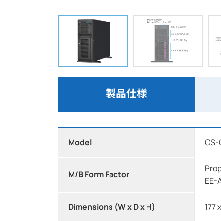
製品仕様
Model
CS-
Prop
M/B Form Factor
EE-A
Dimensions (W x D x H)
177 