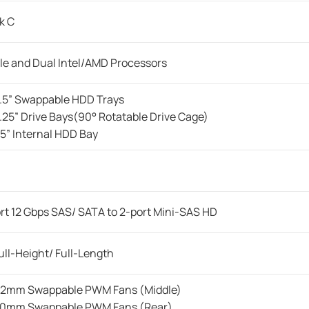
k C
le and Dual Intel/AMD Processors
3.5” Swappable HDD Trays
5.25” Drive Bays(90° Rotatable Drive Cage)
3.5” Internal HDD Bay
rt 12 Gbps SAS/ SATA to 2-port Mini-SAS HD
Full-Height/ Full-Length
92mm Swappable PWM Fans (Middle)
 80mm Swappable PWM Fans (Rear)