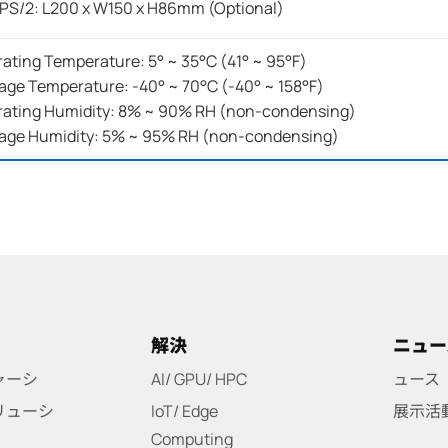
PS/2: L200 x W150 x H86mm (Optional)
ating Temperature: 5° ~ 35°C (41° ~ 95°F)
age Temperature: -40° ~ 70°C (-40° ~ 158°F)
ating Humidity: 8% ~ 90% RH (non-condensing)
age Humidity: 5% ~ 95% RH (non-condensing)
解決
ニュー
ャーシ
AI/ GPU/ HPC
ュース
リューシ
IoT/ Edge
展示活
Computing