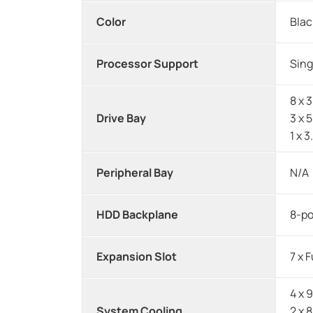
Color
Blac
Processor Support
Sing
8 x 
Drive Bay
3 x 
1 x 
Peripheral Bay
N/A
HDD Backplane
8-po
Expansion Slot
7 x 
4 x 
System Cooling
2 x