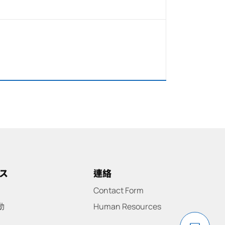
ス
連絡
Contact Form
動
Human Resources