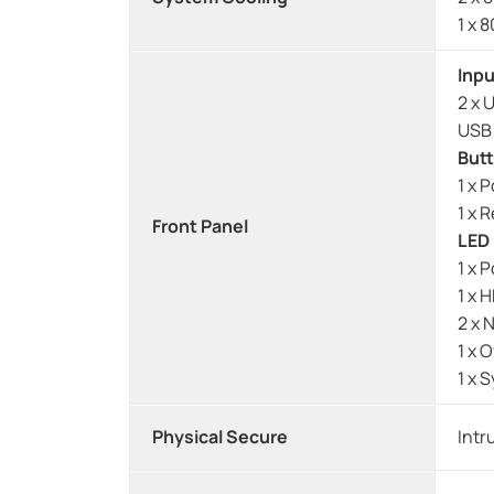
1 x 
Inpu
2 x 
USB 
But
1 x 
1 x 
Front Panel
LED
1 x 
1 x 
2 x 
1 x 
1 x 
Physical Secure
Intr