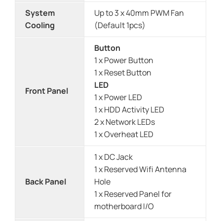
System
Up to 3 x 40mm PWM Fan
Cooling
(Default 1pcs)
Button
1 x Power Button
1 x Reset Button
LED
Front Panel
1 x Power LED
1 x HDD Activity LED
2 x Network LEDs
1 x Overheat LED
1 x DC Jack
1 x Reserved Wifi Antenna
Back Panel
Hole
1 x Reserved Panel for
motherboard I/O