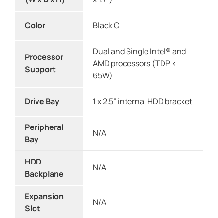
Color
Black C
Dual and Single Intel® and
Processor
AMD processors (TDP <
Support
65W)
Drive Bay
1 x 2.5” internal HDD bracket
Peripheral
N/A
Bay
HDD
N/A
Backplane
Expansion
N/A
Slot